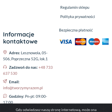
Regulamin sklepu
Polityka prywatności
Bezpieczna płatność
Informacje
kontaktowe
Adres:
Lesznowola, 05-
506, Poprzeczna 52G, lok.1
Zadzwoń do nas:
+48 733
637 530
Email:
info@tworzymyrazem.pl
Godziny:
Pn-pt: 09:00-
17:00
Gdy odwiedzasz naszą stronę internetową, może ona