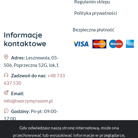
Regulamin sklepu
Polityka prywatności
Bezpieczna płatność
Informacje
kontaktowe
Adres:
Lesznowola, 05-
506, Poprzeczna 52G, lok.1
Zadzwoń do nas:
+48 733
637 530
Email:
info@tworzymyrazem.pl
Godziny:
Pn-pt: 09:00-
17:00
Gdy odwiedzasz naszą stronę internetową, może ona
przechowywać lub wyszukiwać informacje w przeglądarce,