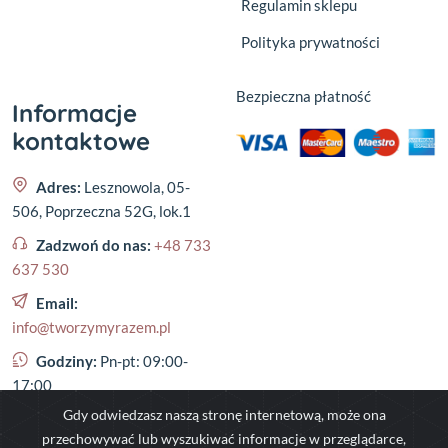
Regulamin sklepu
Polityka prywatności
Bezpieczna płatność
Informacje
kontaktowe
Adres:
Lesznowola, 05-
506, Poprzeczna 52G, lok.1
Zadzwoń do nas:
+48 733
637 530
Email:
info@tworzymyrazem.pl
Godziny:
Pn-pt: 09:00-
17:00
Gdy odwiedzasz naszą stronę internetową, może ona
przechowywać lub wyszukiwać informacje w przeglądarce,