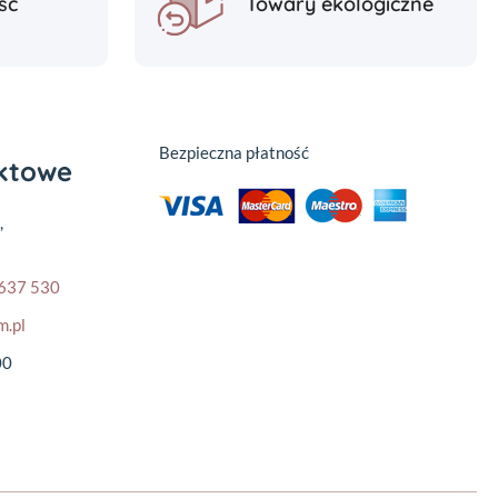
ść
Towary ekologiczne
Bezpieczna płatność
aktowe
,
637 530
m.pl
00