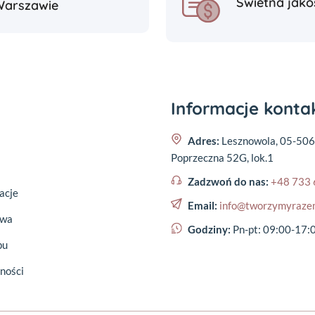
Świetna jako
Warszawie
Informacje kont
Adres:
Lesznowola, 05-506
Poprzeczna 52G, lok.1
Zadzwoń do nas:
+48 733 
acje
Email:
info@tworzymyraze
awa
Godziny:
Pn-pt: 09:00-17:
pu
ności