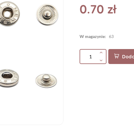
0.70 zł
W magazynie:
63
Doda