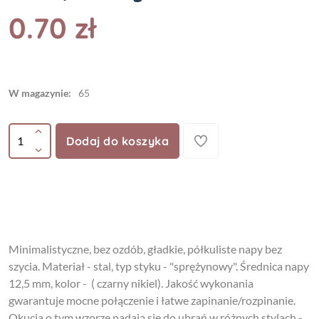
0.70 zł
W magazynie:
65
Dodaj do koszyka
Minimalistyczne, bez ozdób, gładkie, półkuliste napy bez
szycia. Materiał - stal, typ styku - "sprężynowy". Średnica napy
12,5 mm, kolor - ( czarny nikiel). Jakość wykonania
gwarantuje mocne połączenie i łatwe zapinanie/rozpinanie.
Okucia o tym wzorze nadają się do ubrań w różnych stylach -