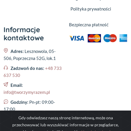
Polityka prywatności
Bezpieczna płatność
Informacje
kontaktowe
Adres:
Lesznowola, 05-
506, Poprzeczna 52G, lok.1
Zadzwoń do nas:
+48 733
637 530
Email:
info@tworzymyrazem.pl
Godziny:
Pn-pt: 09:00-
17:00
Gdy odwiedzasz naszą stronę internetową, może ona
przechowywać lub wyszukiwać informacje w przeglądarce,