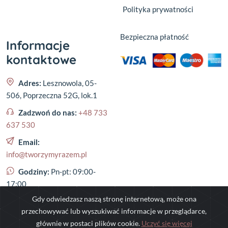
Polityka prywatności
Bezpieczna płatność
Informacje
kontaktowe
Adres:
Lesznowola, 05-
506, Poprzeczna 52G, lok.1
Zadzwoń do nas:
+48 733
637 530
Email:
info@tworzymyrazem.pl
Godziny:
Pn-pt: 09:00-
17:00
Gdy odwiedzasz naszą stronę internetową, może ona
przechowywać lub wyszukiwać informacje w przeglądarce,
głównie w postaci plików cookie.
Uczyć się więcej