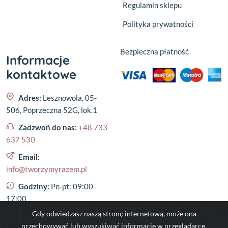
Regulamin sklepu
Polityka prywatności
Bezpieczna płatność
Informacje
kontaktowe
Adres:
Lesznowola, 05-
506, Poprzeczna 52G, lok.1
Zadzwoń do nas:
+48 733
637 530
Email:
info@tworzymyrazem.pl
Godziny:
Pn-pt: 09:00-
17:00
Gdy odwiedzasz naszą stronę internetową, może ona
przechowywać lub wyszukiwać informacje w przeglądarce,