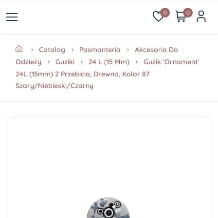
0
0
Catalog
Pasmanteria
Akcesoria Do
Odzieży
Guziki
24 L (15 Mm)
Guzik 'Ornament'
24L (15mm) 2 Przebicia, Drewno, Kolor 87
Szary/niebieski/czarny