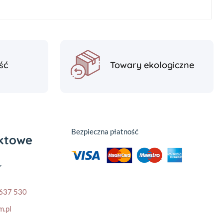
ść
Towary ekologiczne
Bezpieczna płatność
aktowe
,
637 530
m.pl