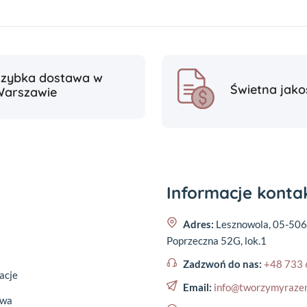
Szybka dostawa w
Świetna jako
Warszawie
Informacje kont
Adres:
Lesznowola, 05-506
Poprzeczna 52G, lok.1
Zadzwoń do nas:
+48 733 
acje
Email:
info@tworzymyraze
awa