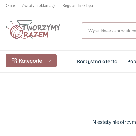
O nas
Zwroty i reklamacje
Regulamin sklepu
Kategorie
Korzystna oferta
Pop
Niestety nie otrzym